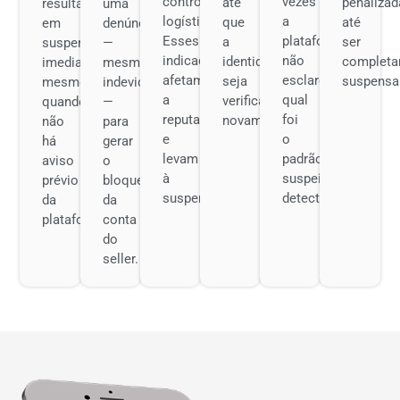
controle
vezes
até
penalizad
resulta
uma
logístico.
a
que
até
em
denúncia
Esses
plataforma
a
ser
suspensão
—
indicadores
não
identidade
complet
imediata,
mesmo
afetam
esclarece
seja
suspensa
mesmo
indevida
a
qual
verificada
quando
—
reputação
foi
novamente.
não
para
e
o
há
gerar
levam
padrão
aviso
o
à
suspeito
prévio
bloqueio
suspensão.
detectado.
da
da
plataforma.
conta
do
seller.