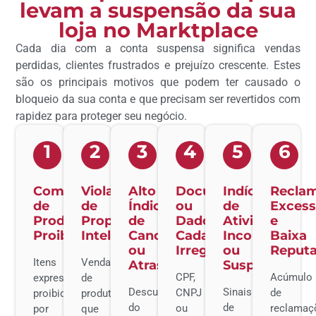
levam a suspensão da sua
loja no Marktplace
Cada dia com a conta suspensa significa vendas
perdidas, clientes frustrados e prejuízo crescente. Estes
são os principais motivos que podem ter causado o
bloqueio da sua conta e que precisam ser revertidos com
rapidez para proteger seu negócio.
1
2
3
4
5
6
Comercialização
Violação
Alto
Documentação
Indícios
Recla
de
de
Índice
ou
de
Excess
Produtos
Propriedade
de
Dados
Atividade
e
Proibidos
Intelectual
Cancelamentos
Cadastrais
Incomum
Baixa
ou
Irregulares
ou
Reput
Itens
Venda
Atrasos
Suspeita
CPF,
Acúmulo
expressamente
de
Descumprimento
Sinais
CNPJ
de
proibidos
produtos
do
de
ou
reclamaç
por
que