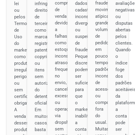
compromisso
fraude,
dados
avaliaçõ
lei
infringem
de
movimentações
cadastrais
negativas
ou
direitos
venda
atípicas,
inconsistentes,
ou
pelos
de
devido
grande
divergentes
disputas
Termos
terceiros,
a
volume
ou
abertas
de
como
falhas
de
suspeitos
pelos
Uso
marcas
como
pedidos
de
clientes.
do
registradas,
estoque
em
fraude.
Quando
marketplace,
patentes,
inconsistente,
pouco
Pequenas
o
como
copyrights
atrasos
tempo,
discrepâncias
índice
produtos
ou
frequentes
padrões
podem
foge
irregulares,
itens
no
inconsistentes
ser
dos
perigosos
sem
envio,
de
suficientes
padrões
ou
autorização
cancelamentos
acesso
para
aceitávei
sem
do
excessivos
ou
que
da
certificações
detentor
ou
comportamento
o
plataform
obrigatórias.
oficial.
operação
fora
marketplace
a
A
Em
via
do
inabilite
conta
venda
muitos
dropshipping
usual.
a
pode
desses
casos,
sem
Muitas
conta
ser
produtos
basta